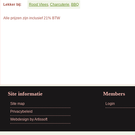
Lekker bij:
Rood Vlees
,
Charcuterie
,
BBQ
Alle prijzen zijn inclusief 21% BTW
Site informatie
Members
Site map
Login
Privacybeleid
Webdesign by Artissoft