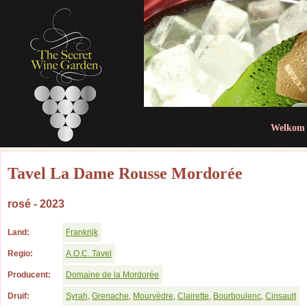
Jum
Welkom
Tavel La Dame Rousse Mordorée
rosé - 2023
Land:
Frankrijk
Regio:
A.O.C. Tavel
Producent:
Domaine de la Mordorée
Druif:
Syrah
,
Grenache
,
Mourvèdre
,
Clairette
,
Bourboulenc
,
Cinsault