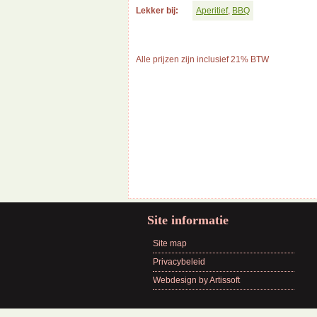
Lekker bij:
Aperitief
,
BBQ
Alle prijzen zijn inclusief 21% BTW
Site informatie
Site map
Privacybeleid
Webdesign by Artissoft