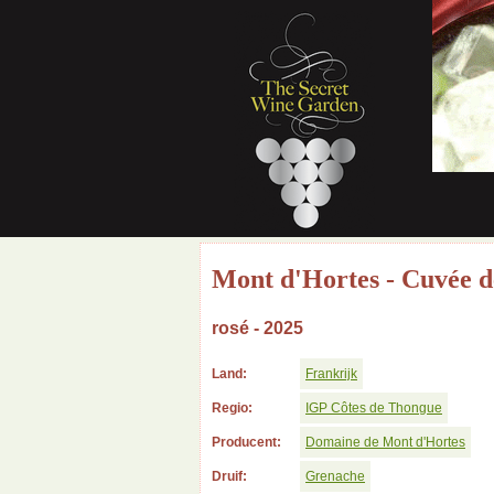
Mont d'Hortes - Cuvée d
rosé - 2025
Land:
Frankrijk
Regio:
IGP Côtes de Thongue
Producent:
Domaine de Mont d'Hortes
Druif:
Grenache