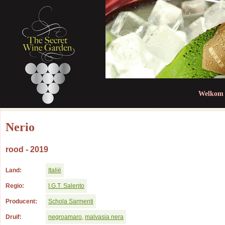
Jum
Welkom
Nerio
rood - 2019
Land:
Italië
Regio:
I.G.T. Salento
Producent:
Schola Sarmenti
Druif:
negroamaro
,
malvasia nera