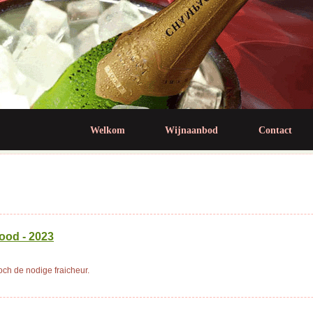
Jump to navigation
Welkom
Wijnaanbod
Contact
ood - 2023
och de nodige fraicheur.