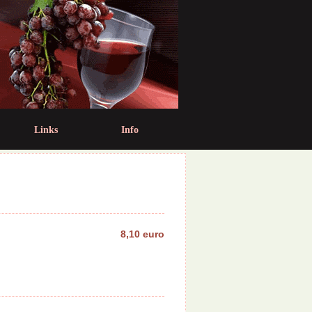
Links
Info
8,10 euro