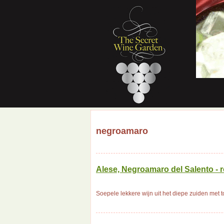
negroamaro
Alese, Negroamaro del Salento - r
Soepele lekkere wijn uit het diepe zuiden met t