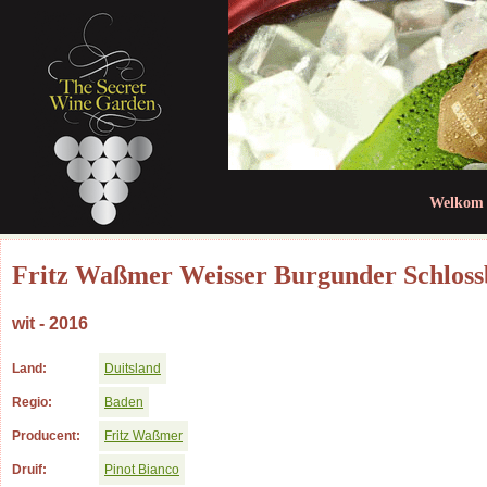
Jum
Welkom
Fritz Waßmer Weisser Burgunder Schloss
wit - 2016
Land:
Duitsland
Regio:
Baden
Producent:
Fritz Waßmer
Druif:
Pinot Bianco