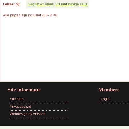
Lekker bij:
Gegrild wit vlees
,
Vis met stevige saus
Alle prijzen zijn inclusief 21% BTW
Site informatie
Members
Site map
Login
Privacybeleid
Webdesign by Artissoft