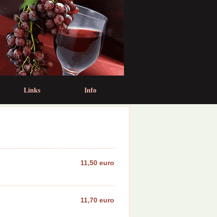
Links
Info
11,50 euro
11,70 euro