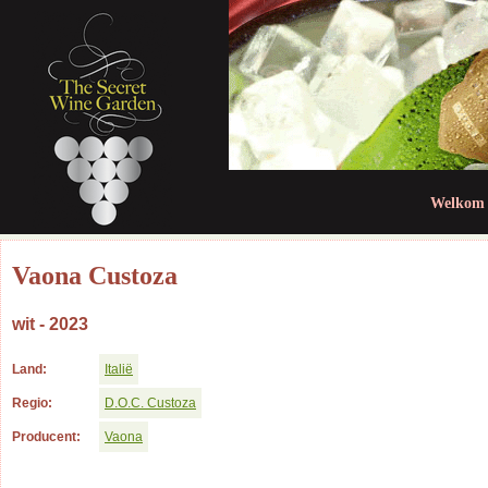
Jum
Welkom
Vaona Custoza
wit - 2023
Land:
Italië
Regio:
D.O.C. Custoza
Producent:
Vaona