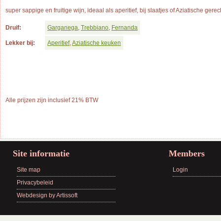
super sappige en fruitige wijn, ideaal als aperitief, bij slaatjes of Aziatische gere
Druif:
Garganega
,
Trebbiano
,
Fernanda
Lekker bij:
Aperitief
,
Aziatische keuken
Alle prijzen zijn inclusief 21% BTW
Site informatie
Members
Site map
Login
Privacybeleid
Webdesign by Artissoft