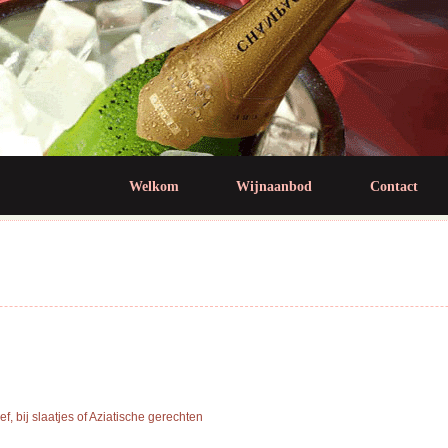
Jump to navigation
Welkom
Wijnaanbod
Contact
ef, bij slaatjes of Aziatische gerechten