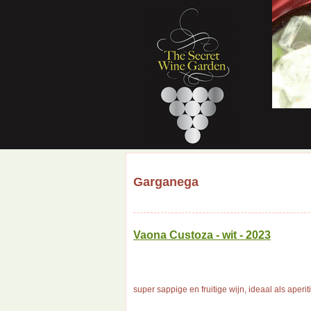
Garganega
Vaona Custoza - wit - 2023
super sappige en fruitige wijn, ideaal als aperiti