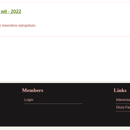
wit - 2022
 in meerdere wijngidsen.
Members
Links
Login
Interessa
Onze Fa