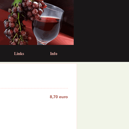
Links
Info
8,70 euro