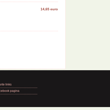
14,65 euro
nte links
cebook pagina