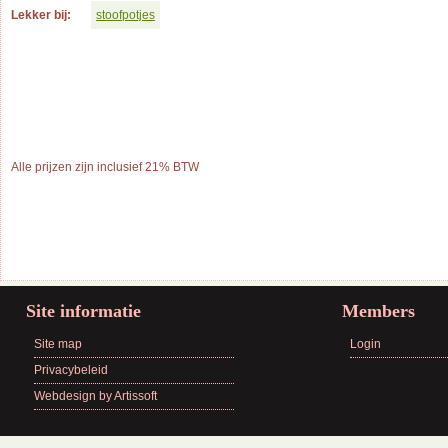
Lekker bij:
stoofpotjes
Alle prijzen zijn inclusief 21% BTW
Site informatie
Members
Site map
Login
Privacybeleid
Webdesign by Artissoft