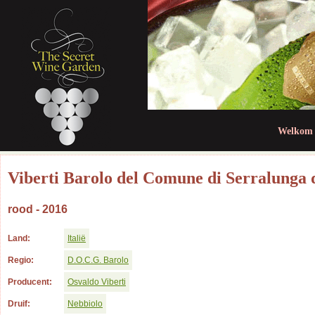
Jum
Welkom
Viberti Barolo del Comune di Serralunga 
rood - 2016
Land:
Italië
Regio:
D.O.C.G. Barolo
Producent:
Osvaldo Viberti
Druif:
Nebbiolo