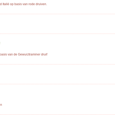
Italië op basis van rode druiven.
-
asis van de Gewurztraminer druif
in