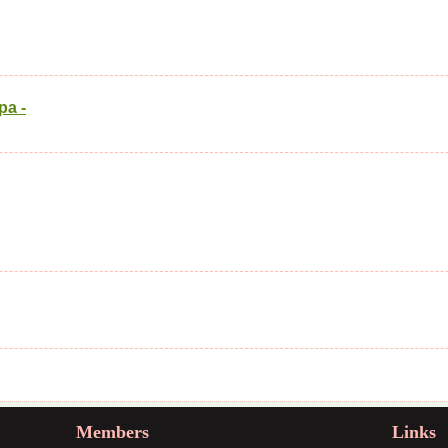
pa -
Members
Links